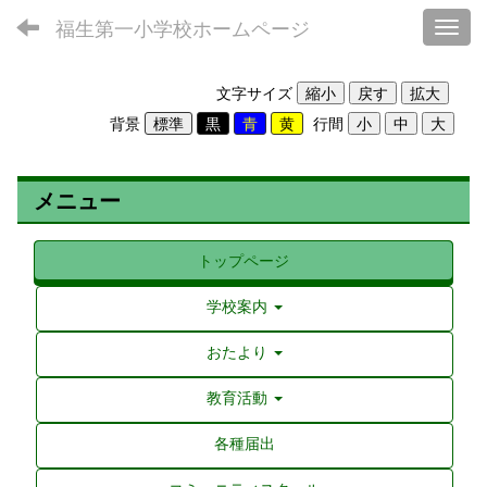
福生第一小学校ホームページ
Toggl
文字サイズ
背景
行間
メニュー
トップページ
学校案内
おたより
教育活動
各種届出