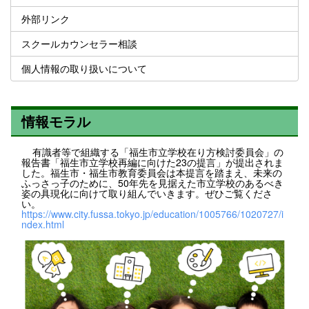
外部リンク
スクールカウンセラー相談
個人情報の取り扱いについて
情報モラル
有識者等で組織する「福生市立学校在り方検討委員会」の
報告書「福生市立学校再編に向けた23の提言」が提出されま
した。福生市・福生市教育委員会は本提言を踏まえ、未来の
ふっさっ子のために、50年先を見据えた市立学校のあるべき
姿の具現化に向けて取り組んでいきます。ぜひご覧くださ
い。
https://www.city.fussa.tokyo.jp/education/1005766/1020727/i
ndex.html