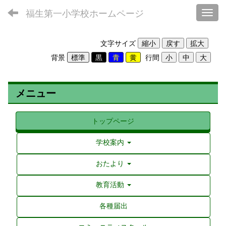
福生第一小学校ホームページ
Toggl
文字サイズ
背景
行間
メニュー
トップページ
学校案内
おたより
教育活動
各種届出