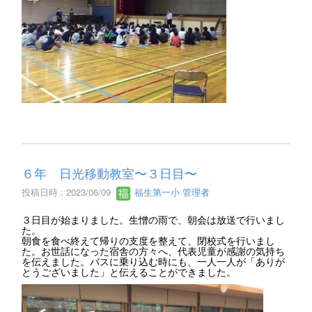
６年 日光移動教室〜３日目〜
投稿日時 : 2023/06/09
福生第一小 管理者
３日目が始まりました。生憎の雨で、朝会は放送で行いまし
た。
朝食を食べ終えて帰りの支度を整えて、閉校式を行いまし
た。お世話になった宿舎の方々へ、代表児童が感謝の気持ち
を伝えました。バスに乗り込む時にも、一人一人が「ありが
とうございました」と伝えることができました。