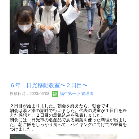
６年 日光移動教室〜２日目〜
投稿日時 : 2023/06/08
福生第一小 管理者
２日目が始まりました。朝会を終えたら、朝食です。
朝会は湯ノ湖の湖畔で行いました。代表の児童が１日目を終
えた感想と、２日目の意気込みを発表しました。
朝食には、日光市の名産品である湯葉を使った料理が出まし
た。朝ご飯をしっかり食べて、ハイキングに向けての栄養を
つけました。