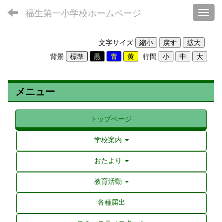
福生第一小学校ホームページ
Toggl
文字サイズ
背景
行間
メニュー
トップページ
学校案内
おたより
教育活動
各種届出