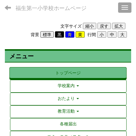
福生第一小学校ホームページ
Toggl
文字サイズ
背景
行間
メニュー
トップページ
学校案内
おたより
教育活動
各種届出