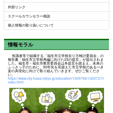
外部リンク
スクールカウンセラー相談
個人情報の取り扱いについて
情報モラル
有識者等で組織する「福生市立学校在り方検討委員会」の
報告書「福生市立学校再編に向けた23の提言」が提出されま
した。福生市・福生市教育委員会は本提言を踏まえ、未来の
ふっさっ子のために、50年先を見据えた市立学校のあるべき
姿の具現化に向けて取り組んでいきます。ぜひご覧くださ
い。
https://www.city.fussa.tokyo.jp/education/1005766/1020727/i
ndex.html