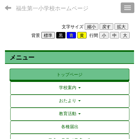
福生第一小学校ホームページ
Toggl
文字サイズ
背景
行間
メニュー
トップページ
学校案内
おたより
教育活動
各種届出