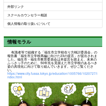
外部リンク
スクールカウンセラー相談
個人情報の取り扱いについて
情報モラル
有識者等で組織する「福生市立学校在り方検討委員会」の
報告書「福生市立学校再編に向けた23の提言」が提出されま
した。福生市・福生市教育委員会は本提言を踏まえ、未来の
ふっさっ子のために、50年先を見据えた市立学校のあるべき
姿の具現化に向けて取り組んでいきます。ぜひご覧くださ
い。
https://www.city.fussa.tokyo.jp/education/1005766/1020727/i
ndex.html