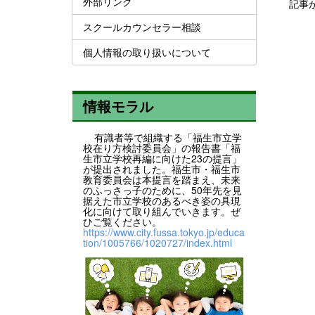
外部リンク
記事
スクールカウンセラー相談
個人情報の取り扱いについて
情報モラル
有識者等で組織する「福生市立学
校在り方検討委員会」の報告書「福
生市立学校再編に向けた23の提言」
が提出されました。福生市・福生市
教育委員会は本提言を踏まえ、未来
のふっさっ子のために、50年先を見
据えた市立学校のあるべき姿の具現
化に向けて取り組んでいきます。ぜ
ひご覧ください。
https://www.city.fussa.tokyo.jp/educa
tion/1005766/1020727/index.html