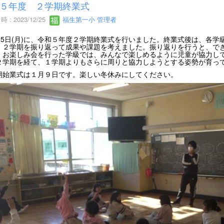
５年度 ２学期終業式
 : 2023/12/25
福生第一小 管理者
月25日(月)に、令和５年度２学期終業式を行いました。終業式後は、各
。２学期を振り返って成果や課題を考えました。振り返りを行うと、で
、お楽しみ会を行った学級では、みんなで楽しめるように児童が協力し
２学期を経て、１学期よりもさらに周りと協力しようとする姿勢が育っ
期始業式は１月９日です。楽しい冬休みにしてください。