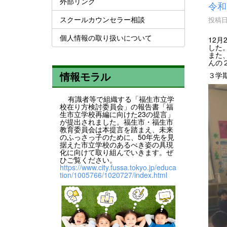
外部リンク
令和
スクールカウンセラー相談
投稿日時
個人情報の取り扱いについて
12
した
また
んの
情報モラル
３学
有識者等で組織する「福生市立学
校在り方検討委員会」の報告書「福
生市立学校再編に向けた23の提言」
が提出されました。福生市・福生市
教育委員会は本提言を踏まえ、未来
のふっさっ子のために、50年先を見
据えた市立学校のあるべき姿の具現
化に向けて取り組んでいきます。ぜ
ひご覧ください。
https://www.city.fussa.tokyo.jp/educa
tion/1005766/1020727/index.html