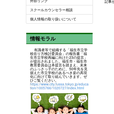
外部リンク
記事
スクールカウンセラー相談
個人情報の取り扱いについて
情報モラル
有識者等で組織する「福生市立学
校在り方検討委員会」の報告書「福
生市立学校再編に向けた23の提言」
が提出されました。福生市・福生市
教育委員会は本提言を踏まえ、未来
のふっさっ子のために、50年先を見
据えた市立学校のあるべき姿の具現
化に向けて取り組んでいきます。ぜ
ひご覧ください。
https://www.city.fussa.tokyo.jp/educa
tion/1005766/1020727/index.html