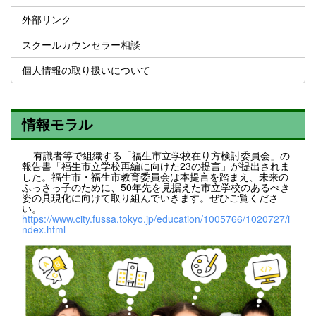
外部リンク
スクールカウンセラー相談
個人情報の取り扱いについて
情報モラル
有識者等で組織する「福生市立学校在り方検討委員会」の
報告書「福生市立学校再編に向けた23の提言」が提出されま
した。福生市・福生市教育委員会は本提言を踏まえ、未来の
ふっさっ子のために、50年先を見据えた市立学校のあるべき
姿の具現化に向けて取り組んでいきます。ぜひご覧くださ
い。
https://www.city.fussa.tokyo.jp/education/1005766/1020727/i
ndex.html