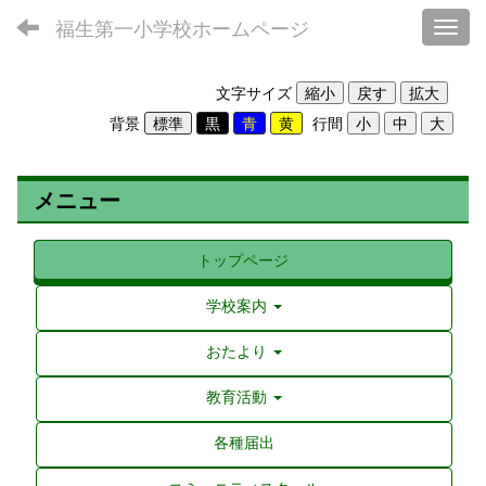
福生第一小学校ホームページ
Toggl
文字サイズ
背景
行間
メニュー
トップページ
学校案内
おたより
教育活動
各種届出