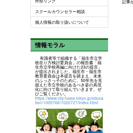
外部リンク
記事
スクールカウンセラー相談
個人情報の取り扱いについて
情報モラル
有識者等で組織する「福生市立学
校在り方検討委員会」の報告書「福
生市立学校再編に向けた23の提言」
が提出されました。福生市・福生市
教育委員会は本提言を踏まえ、未来
のふっさっ子のために、50年先を見
据えた市立学校のあるべき姿の具現
化に向けて取り組んでいきます。ぜ
ひご覧ください。
https://www.city.fussa.tokyo.jp/educa
tion/1005766/1020727/index.html