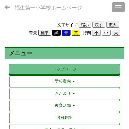
福生第一小学校ホームページ
Toggl
文字サイズ
背景
行間
メニュー
トップページ
学校案内
おたより
教育活動
各種届出