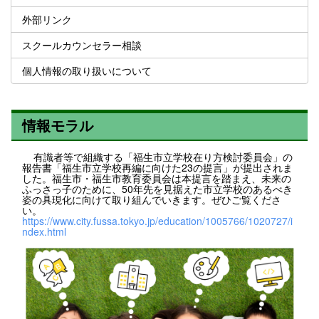
外部リンク
スクールカウンセラー相談
個人情報の取り扱いについて
情報モラル
有識者等で組織する「福生市立学校在り方検討委員会」の
報告書「福生市立学校再編に向けた23の提言」が提出されま
した。福生市・福生市教育委員会は本提言を踏まえ、未来の
ふっさっ子のために、50年先を見据えた市立学校のあるべき
姿の具現化に向けて取り組んでいきます。ぜひご覧くださ
い。
https://www.city.fussa.tokyo.jp/education/1005766/1020727/i
ndex.html