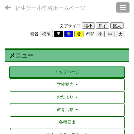
福生第一小学校ホームページ
Toggl
文字サイズ
背景
行間
メニュー
トップページ
学校案内
おたより
教育活動
各種届出