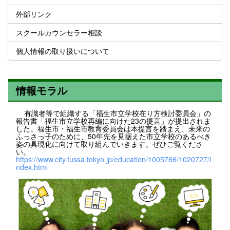
外部リンク
スクールカウンセラー相談
個人情報の取り扱いについて
情報モラル
有識者等で組織する「福生市立学校在り方検討委員会」の
報告書「福生市立学校再編に向けた23の提言」が提出されま
した。福生市・福生市教育委員会は本提言を踏まえ、未来の
ふっさっ子のために、50年先を見据えた市立学校のあるべき
姿の具現化に向けて取り組んでいきます。ぜひご覧くださ
い。
https://www.city.fussa.tokyo.jp/education/1005766/1020727/i
ndex.html