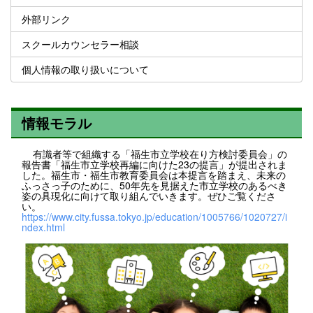
外部リンク
スクールカウンセラー相談
個人情報の取り扱いについて
情報モラル
有識者等で組織する「福生市立学校在り方検討委員会」の
報告書「福生市立学校再編に向けた23の提言」が提出されま
した。福生市・福生市教育委員会は本提言を踏まえ、未来の
ふっさっ子のために、50年先を見据えた市立学校のあるべき
姿の具現化に向けて取り組んでいきます。ぜひご覧くださ
い。
https://www.city.fussa.tokyo.jp/education/1005766/1020727/i
ndex.html