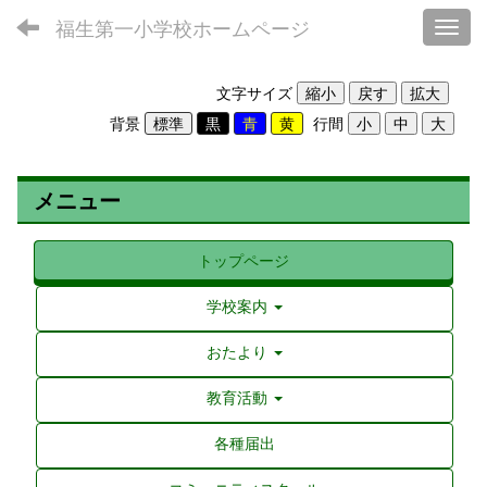
福生第一小学校ホームページ
Toggl
文字サイズ
背景
行間
メニュー
トップページ
学校案内
おたより
教育活動
各種届出