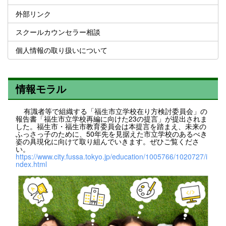
外部リンク
スクールカウンセラー相談
個人情報の取り扱いについて
情報モラル
有識者等で組織する「福生市立学校在り方検討委員会」の
報告書「福生市立学校再編に向けた23の提言」が提出されま
した。福生市・福生市教育委員会は本提言を踏まえ、未来の
ふっさっ子のために、50年先を見据えた市立学校のあるべき
姿の具現化に向けて取り組んでいきます。ぜひご覧くださ
い。
https://www.city.fussa.tokyo.jp/education/1005766/1020727/i
ndex.html