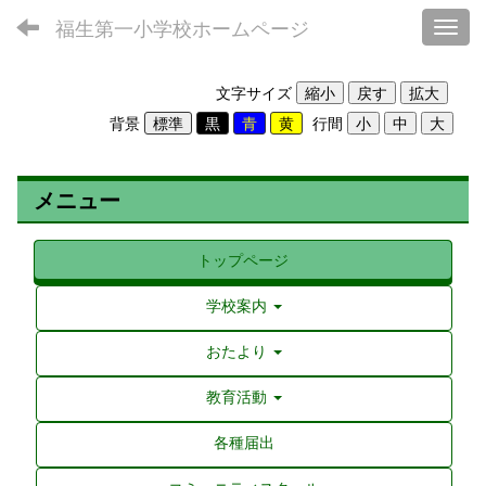
福生第一小学校ホームページ
Toggl
文字サイズ
背景
行間
メニュー
トップページ
学校案内
おたより
教育活動
各種届出