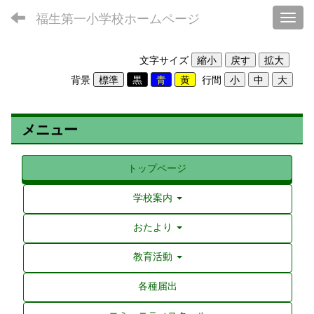
福生第一小学校ホームページ
Toggl
文字サイズ
背景
行間
メニュー
トップページ
学校案内
おたより
教育活動
各種届出