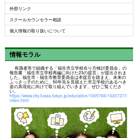
外部リンク
スクールカウンセラー相談
個人情報の取り扱いについて
情報モラル
有識者等で組織する「福生市立学校在り方検討委員会」の
報告書「福生市立学校再編に向けた23の提言」が提出されま
した。福生市・福生市教育委員会は本提言を踏まえ、未来の
ふっさっ子のために、50年先を見据えた市立学校のあるべき
姿の具現化に向けて取り組んでいきます。ぜひご覧くださ
い。
https://www.city.fussa.tokyo.jp/education/1005766/1020727/i
ndex.html