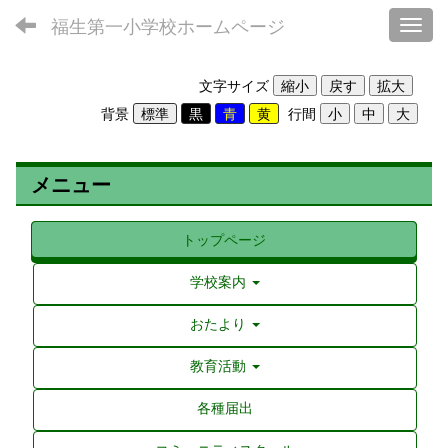
福生第一小学校ホームページ
Toggl
文字サイズ
背景
行間
メニュー
トップページ
学校案内
おたより
教育活動
各種届出