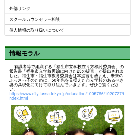
外部リンク
スクールカウンセラー相談
個人情報の取り扱いについて
情報モラル
有識者等で組織する「福生市立学校在り方検討委員会」の
報告書「福生市立学校再編に向けた23の提言」が提出されま
した。福生市・福生市教育委員会は本提言を踏まえ、未来の
ふっさっ子のために、50年先を見据えた市立学校のあるべき
姿の具現化に向けて取り組んでいきます。ぜひご覧くださ
い。
https://www.city.fussa.tokyo.jp/education/1005766/1020727/i
ndex.html