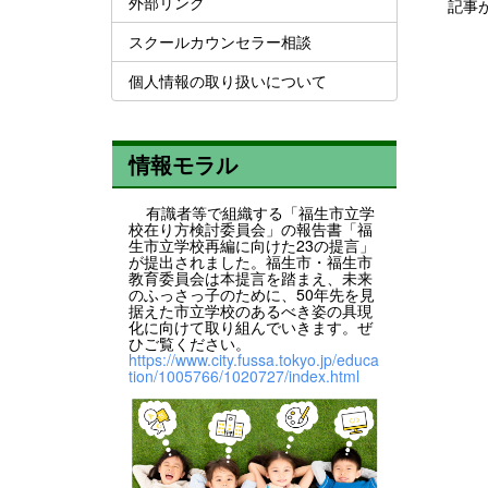
外部リンク
記事
スクールカウンセラー相談
個人情報の取り扱いについて
情報モラル
有識者等で組織する「福生市立学
校在り方検討委員会」の報告書「福
生市立学校再編に向けた23の提言」
が提出されました。福生市・福生市
教育委員会は本提言を踏まえ、未来
のふっさっ子のために、50年先を見
据えた市立学校のあるべき姿の具現
化に向けて取り組んでいきます。ぜ
ひご覧ください。
https://www.city.fussa.tokyo.jp/educa
tion/1005766/1020727/index.html