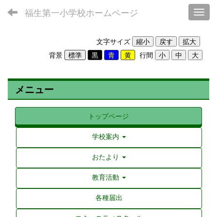
福生第一小学校ホームページ
Toggl
文字サイズ
背景
行間
メニュー
トップページ
学校案内
おたより
教育活動
各種届出