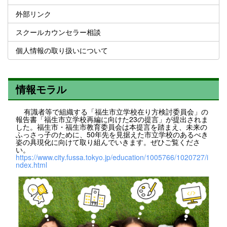
外部リンク
スクールカウンセラー相談
個人情報の取り扱いについて
情報モラル
有識者等で組織する「福生市立学校在り方検討委員会」の
報告書「福生市立学校再編に向けた23の提言」が提出されま
した。福生市・福生市教育委員会は本提言を踏まえ、未来の
ふっさっ子のために、50年先を見据えた市立学校のあるべき
姿の具現化に向けて取り組んでいきます。ぜひご覧くださ
い。
https://www.city.fussa.tokyo.jp/education/1005766/1020727/i
ndex.html