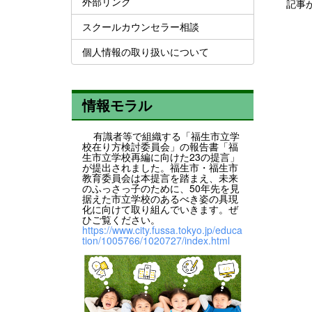
外部リンク
記事
スクールカウンセラー相談
個人情報の取り扱いについて
情報モラル
有識者等で組織する「福生市立学
校在り方検討委員会」の報告書「福
生市立学校再編に向けた23の提言」
が提出されました。福生市・福生市
教育委員会は本提言を踏まえ、未来
のふっさっ子のために、50年先を見
据えた市立学校のあるべき姿の具現
化に向けて取り組んでいきます。ぜ
ひご覧ください。
https://www.city.fussa.tokyo.jp/educa
tion/1005766/1020727/index.html