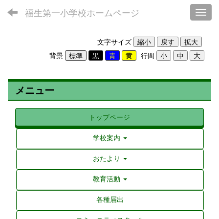
福生第一小学校ホームページ
Toggl
文字サイズ
背景
行間
メニュー
トップページ
学校案内
おたより
教育活動
各種届出