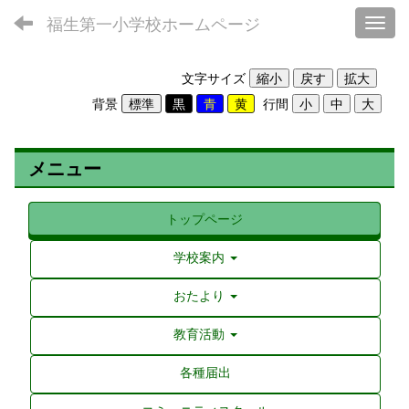
福生第一小学校ホームページ
Toggl
文字サイズ
背景
行間
メニュー
トップページ
学校案内
おたより
教育活動
各種届出