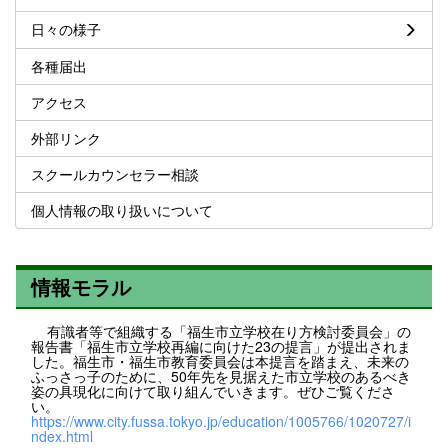
日々の様子
各種届出
アクセス
外部リンク
スクールカウンセラー相談
個人情報の取り扱いについて
情報モラル
有識者等で組織する「福生市立学校在り方検討委員会」の
報告書「福生市立学校再編に向けた23の提言」が提出されま
した。福生市・福生市教育委員会は本提言を踏まえ、未来の
ふっさっ子のために、50年先を見据えた市立学校のあるべき
姿の具現化に向けて取り組んでいきます。ぜひご覧くださ
い。
https://www.city.fussa.tokyo.jp/education/1005766/1020727/i
ndex.html