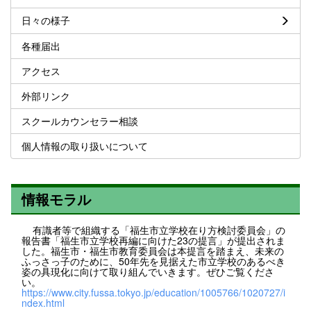
日々の様子
各種届出
アクセス
外部リンク
スクールカウンセラー相談
個人情報の取り扱いについて
情報モラル
有識者等で組織する「福生市立学校在り方検討委員会」の
報告書「福生市立学校再編に向けた23の提言」が提出されま
した。福生市・福生市教育委員会は本提言を踏まえ、未来の
ふっさっ子のために、50年先を見据えた市立学校のあるべき
姿の具現化に向けて取り組んでいきます。ぜひご覧くださ
い。
https://www.city.fussa.tokyo.jp/education/1005766/1020727/i
ndex.html