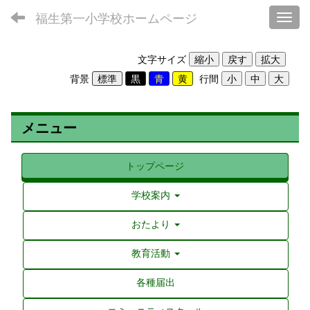
福生第一小学校ホームページ
Toggl
文字サイズ
背景
行間
メニュー
トップページ
学校案内
おたより
教育活動
各種届出