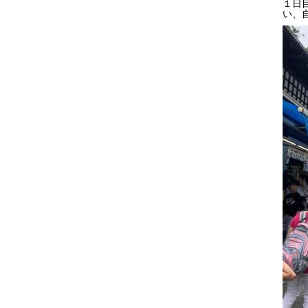
１日
い、