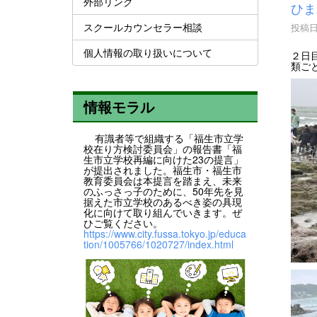
外部リンク
ひま
スクールカウンセラー相談
投稿日時
個人情報の取り扱いについて
２日
類ご
情報モラル
有識者等で組織する「福生市立学
校在り方検討委員会」の報告書「福
生市立学校再編に向けた23の提言」
が提出されました。福生市・福生市
教育委員会は本提言を踏まえ、未来
のふっさっ子のために、50年先を見
据えた市立学校のあるべき姿の具現
化に向けて取り組んでいきます。ぜ
ひご覧ください。
https://www.city.fussa.tokyo.jp/educa
tion/1005766/1020727/index.html