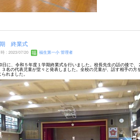
期 終業式
 : 2023/07/20
福生第一小 管理者
20日に、令和５年度１学期終業式を行いました。校長先生の話の後で、
、３名の代表児童が堂々と発表しました。全校の児童が、話す相手の方
じられました。