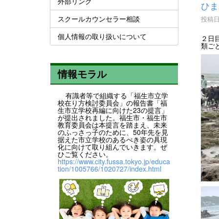
外部リンク
ひま
スクールカウンセラー相談
投稿日時
個人情報の取り扱いについて
２日
類ご
情報モラル
有識者等で組織する「福生市立学
校在り方検討委員会」の報告書「福
生市立学校再編に向けた23の提言」
が提出されました。福生市・福生市
教育委員会は本提言を踏まえ、未来
のふっさっ子のために、50年先を見
据えた市立学校のあるべき姿の具現
化に向けて取り組んでいきます。ぜ
ひご覧ください。
https://www.city.fussa.tokyo.jp/educa
tion/1005766/1020727/index.html