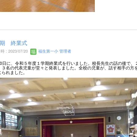
期 終業式
 : 2023/07/20
福生第一小 管理者
20日に、令和５年度１学期終業式を行いました。校長先生の話の後で、
、３名の代表児童が堂々と発表しました。全校の児童が、話す相手の方
じられました。