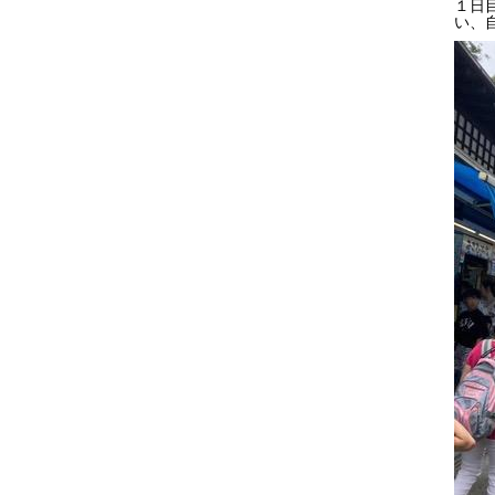
１日
い、