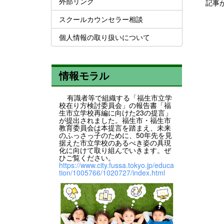
外部リンク
記事
スクールカウンセラー相談
個人情報の取り扱いについて
情報モラル
有識者等で組織する「福生市立学
校在り方検討委員会」の報告書「福
生市立学校再編に向けた23の提言」
が提出されました。福生市・福生市
教育委員会は本提言を踏まえ、未来
のふっさっ子のために、50年先を見
据えた市立学校のあるべき姿の具現
化に向けて取り組んでいきます。ぜ
ひご覧ください。
https://www.city.fussa.tokyo.jp/educa
tion/1005766/1020727/index.html